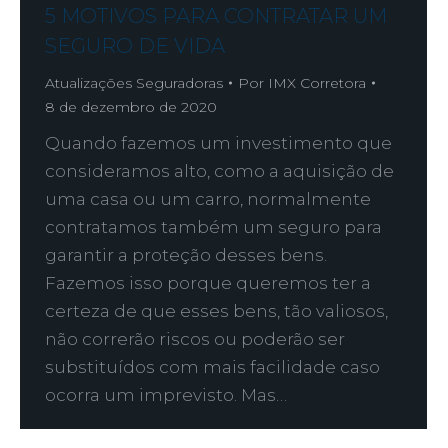
5 MOTIVOS PARA CONTRATAR UM
SEGURO DE VIDA
Atualizações Seguradoras
Por
IMX Corretora
8 de dezembro de 2020
Quando fazemos um investimento que
consideramos alto, como a aquisição de
uma casa ou um carro, normalmente
contratamos também um seguro para
garantir a proteção desses bens.
Fazemos isso porque queremos ter a
certeza de que esses bens, tão valiosos,
não correrão riscos ou poderão ser
substituídos com mais facilidade caso
ocorra um imprevisto. Mas…