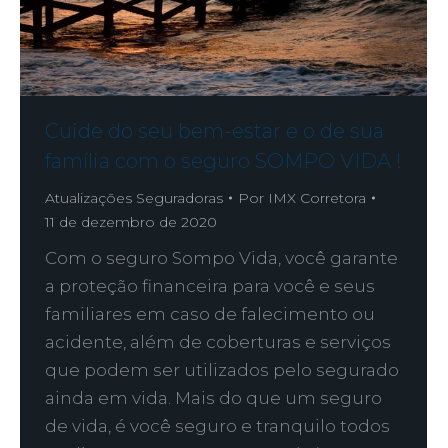
Cuide do seu bem-estar e o de sua
família com o seguro SOMPO VIDA !
Atualizações Seguradoras
Por
IMX Corretora
11 de dezembro de 2020
Com o seguro Sompo Vida, você garante
a proteção financeira para você e seus
familiares em caso de falecimento ou
acidente, além de coberturas e serviços
que podem ser utilizados pelo segurado
ainda em vida.​ Mais do que um seguro
de vida, é você seguro e tranquilo todos