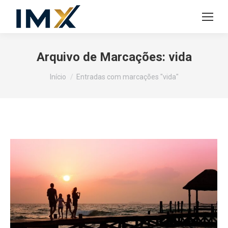
Arquivo de Marcações:
vida
Você está aqui:
Início
Entradas com marcações "vida"