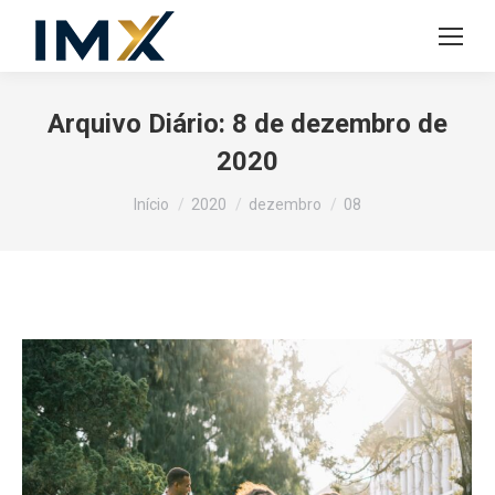
Arquivo Diário:
8 de dezembro de
2020
Você está aqui:
Início
2020
dezembro
08