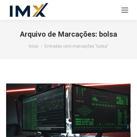
Arquivo de Marcações:
bolsa
Você está aqui:
Início
Entradas com marcações "bolsa"