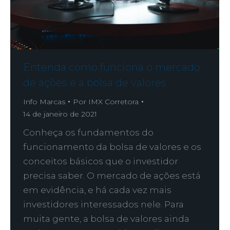
Entenda como funciona o mercado
de ações e a bolsa de valores
Info Marcas
Por
IMX Corretora
14 de janeiro de 2021
Conheça os fundamentos do
funcionamento da bolsa de valores e os
conceitos básicos que o investidor
precisa saber. O mercado de ações está
em evidência, e há cada vez mais
investidores interessados nele. Para
muita gente, a bolsa de valores ainda